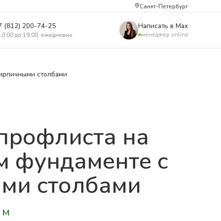
Санкт-Петербург
7 (812) 200-74-25
Написать в Max
менеджер online
10:00 до 19:00, ежедневно
кирпичными столбами
 профлиста на
м фундаменте с
ми столбами
 м